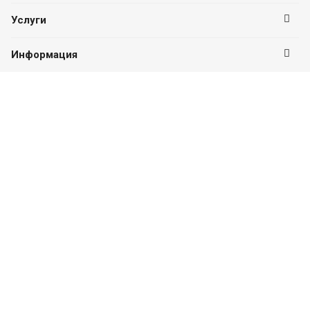
Услуги
Информация
Оставайтесь на связи
Наши контакты
8 (800) 100-50-01
ПН-ПТ с 09:00 до 18:00
г. Ижевск, ул. Пушкинская, 262
info@pt-com.ru