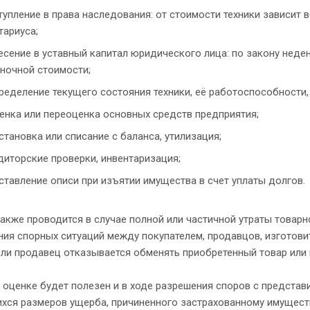
тупление в права наследования: от стоимости техники зависит 
тариуса;
есение в уставный капитал юридического лица: по закону нед
ночной стоимости;
ределение текущего состояния техники, её работоспособности, 
енка или переоценка основных средств предприятия;
становка или списание с баланса, утилизация;
диторские проверки, инвентаризация;
ставление описи при изъятии имущества в счет уплаты долгов.
акже проводится в случае полной или частичной утраты товарн
ия спорных ситуаций между покупателем, продавцов, изготовит
сли продавец отказывается обменять приобретенный товар или 
 оценке будет полезен и в ходе разрешения споров с представ
хся размеров ущерба, причиненного застрахованному имущест