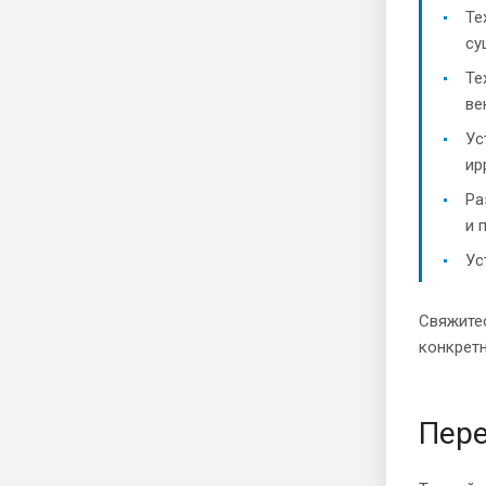
Те
су
Те
ве
Ус
ир
Ра
и 
Ус
Свяжите
конкрет
Пере