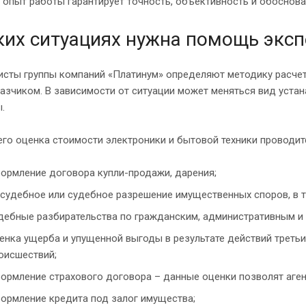
опыт работы гарантирует точность, объективность и обоснов
ких ситуациях нужна помощь экс
сты группы компаний «Платинум» определяют методику расчето
азчиком. В зависимости от ситуации может меняться вид уста
.
го оценка стоимости электроники и бытовой техники проводит
ормление договора купли-продажи, дарения;
судебное или судебное разрешение имущественных споров, в т
дебные разбирательства по гражданским, административным и
енка ущерба и упущенной выгоды в результате действий третьи
оисшествий;
ормление страхового договора – данные оценки позволят аген
ормление кредита под залог имущества;