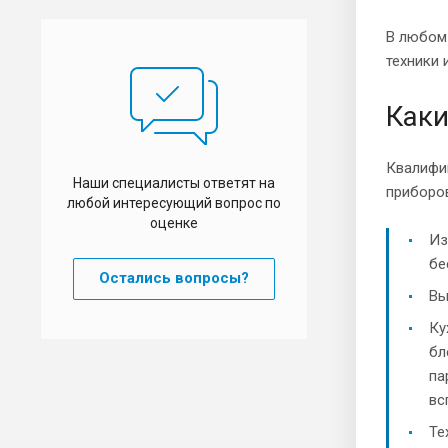
В любом 
техники 
Каки
Квалифи
Наши специалисты ответят на
приборо
любой интересующий вопрос по
оценке
Из
бе
Остались вопросы?
Вы
Ку
бл
па
вс
Те