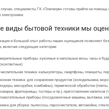
случае, специалисты ГК «Платинум» готовы прийти на помощь 
и электроники.
е виды бытовой техники мы оце
кация и большой опыт работы наших оценщиков позволяет без
в, включая следующие категории:
мерительные приборы: кухонные и напольные весы, часы и будил
сконтактные).
числительная техника: калькуляторы, смартфоны, планшеты, пе
хонная техника: для сохранения продуктов (холодильники, мор
ендеры, мясорубки, комбайны), термической обработки (плиты,
роварки, фритюрницы, тостеры и пр.), приготовления напитков 
помогательные приборы (посудомоечные машины, вытяжки, эле
хника для уборки: пылесосы, пароочистители, автомойки, стекл