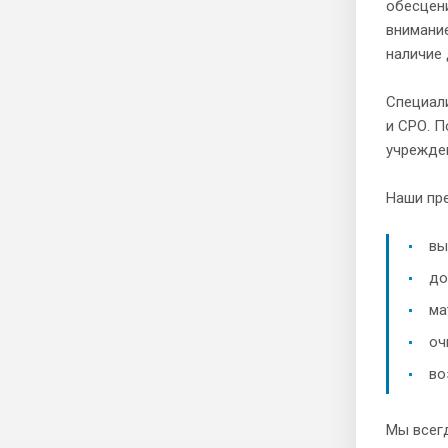
обесцен
внимание
наличие
Специал
и СРО. 
учрежден
Наши пр
вы
до
ма
оч
во
Мы всегд