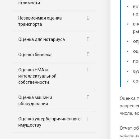
стоимости
вс
но
Независимая оценка
вн
транспорта
ры
Оценка для нотариуса
оп
оц
Оценка бизнеса
по
Оценка НМА и
ау
интеллектуальной
со
собственности
Оценка машин и
Оценка т
оборудования
разрешен
числе, е
Оценка ущерба причиненного
имуществу
Отчет об
касающи