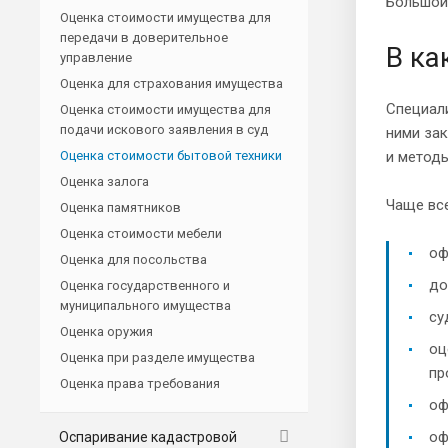
Большой 
Оценка стоимости имущества для
передачи в доверительное
В ка
управление
Оценка для страхования имущества
Специали
Оценка стоимости имущества для
подачи искового заявления в суд
ними зак
Оценка стоимости бытовой техники
и методы
Оценка залога
Чаще все
Оценка памятников
Оценка стоимости мебели
оф
Оценка для посольства
до
Оценка государственного и
муниципального имущества
су
Оценка оружия
оц
Оценка при разделе имущества
пр
Оценка права требования
оф
оф
Оспаривание кадастровой