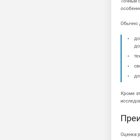
Точный 
особенн
Обычно 
до
до
те
св
дл
Кроме эт
исследов
Преи
Оценка 